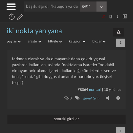
iki nokta yan yana
paylaş
araştır
filtrele
kategori
bkzlar
1
farkında olarak ya da olmayarak daha çok duygusal
yazılarda kullanılan, aslında "noktalama işaretleri"ne dahil
olmayan noktalama işareti. kullanıldığı cümlelerde "sen ve
ben", "ikimiz" gibi duygusal anlamlar barındırıyor. (kişisel
tespit)
#8064
ma icari
|
10 yıl önce
0
genel terim
sonraki girdiler
1