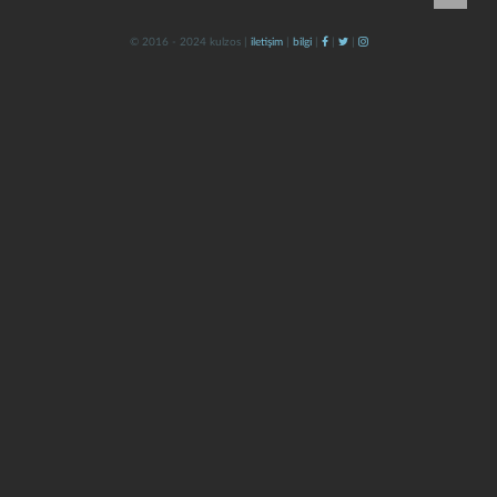
© 2016 - 2024 kulzos |
iletişim
|
bilgi
|
|
|
kapat
kaydet