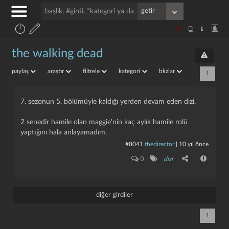
the walking dead
paylaş
araştır
filtrele
kategori
bkzlar
1
7. sezonun 5. bölümüyle kaldığı yerden devam eden dizi.
2 senedir hamile olan maggie'nin kaç aylık hamile rolü
yaptığını hala anlayamadım.
#8041
thedirector
|
10 yıl önce
0
dizi
diğer girdiler
1