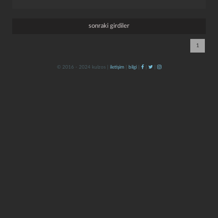
sonraki girdiler
1
© 2016 - 2024 kulzos |
iletişim
|
bilgi
|
|
|
kapat
kaydet