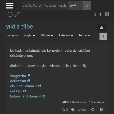
yıldız tilbe
paylaş
araştır
filtrele
kategori
bkzlar
1
bu kadını anlatmak için kelimelerin yetersiz kaldığını
düşünüyorum.
dinlerken olmayan aşkın ızdırabını bile çektirebiliyor.
vazgeçtim
delikanlım
olsun mu olmasın
çat kapı
kafam hafif dumanlı
#8037
thedirector
|
10 yıl önce
0
şarkıcı