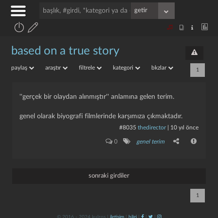
based on a true story
paylaş
araştır
filtrele
kategori
bkzlar
1
''gerçek bir olaydan alınmıştır'' anlamına gelen terim.
genel olarak biyografi filmlerinde karşımıza çıkmaktadır.
#8035
thedirector
|
10 yıl önce
0
genel terim
sonraki girdiler
1
© 2016 - 2024 kulzos |
iletişim
|
bilgi
|
|
|