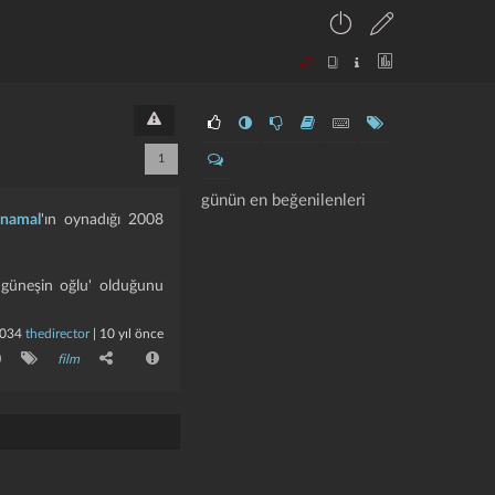
1
günün en beğenilenleri
 namal
'ın oynadığı 2008
'güneşin oğlu' olduğunu
034
thedirector
|
10 yıl önce
0
film