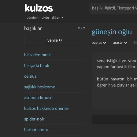
gündem
ukde
diğer
başlıklar
9
/
2
güneşin oğlu
yenile ↻
paylaş
araştır
f
bir video bırak
senaristliğini ve yön
bir şarkı bırak
yapımı fantastik film.
celsius
bütün hayatını bir m
öğrenir ve olaylar geliş
sağlıklı beslenme
asuman krause
kulzos hakkında öneriler
spider-noir
barbar sporu