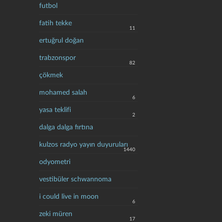
futbol
fatih tekke
11
ertuğrul doğan
trabzonspor
82
çökmek
mohamed salah
6
yasa teklifi
2
dalga dalga fırtına
kulzos radyo yayın duyuruları
1440
odyometri
vestibüler schwannoma
i could live in moon
6
zeki müren
17