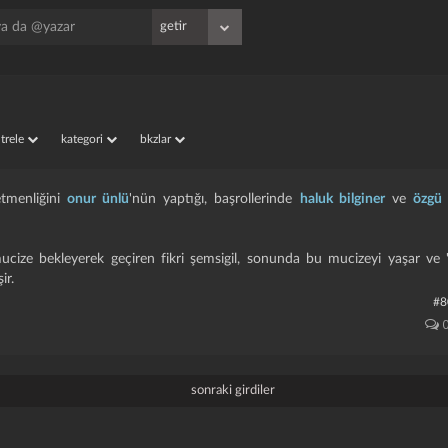
iltrele
kategori
bkzlar
etmenliğini
onur ünlü
'nün yaptığı, başrollerinde
haluk bilginer
ve
özgü
ucize bekleyerek geçiren fikri şemsigil, sonunda bu mucizeyi yaşar ve 
ir.
#8
sonraki girdiler