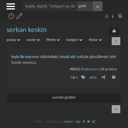
serkan keskin
paylaş
araştır
filtrele
kategori
bkzlar
1
leyla ile mecnun
dizisindeki
ismail abi
rolüyle gönüllerde taht
kuran oyuncu.
#8032
thedirector
|
10 yıl önce
0
aktör
sonraki girdiler
1
© 2016 - 2024 kulzos |
iletişim
|
bilgi
|
|
|