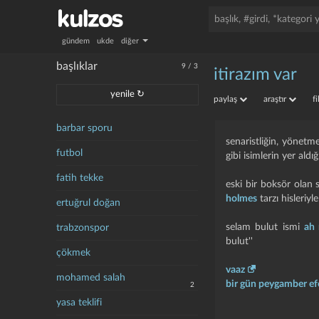
gündem
ukde
diğer
başlıklar
9
/
3
i̇tirazım var
yenile ↻
paylaş
araştır
f
barbar sporu
senaristliğin, yönetme
futbol
gibi isimlerin yer aldı
fatih tekke
eski bir boksör olan 
holmes
tarzı hisleriy
ertuğrul doğan
selam bulut ismi
ah
trabzonspor
bulut''
çökmek
vaaz
mohamed salah
bir gün peygamber e
2
yasa teklifi