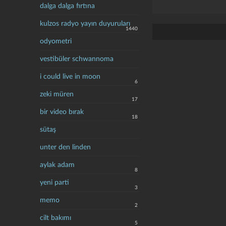
dalga dalga fırtına
kulzos radyo yayın duyuruları
1440
odyometri
vestibüler schwannoma
i could live in moon
6
zeki müren
17
bir video bırak
18
sütaş
unter den linden
aylak adam
8
yeni parti
3
memo
2
cilt bakımı
5