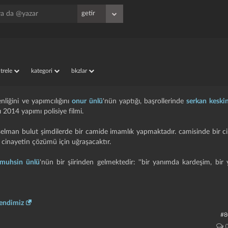
iltrele
kategori
bkzlar
nliğini ve yapımcılığını
onur ünlü
'nün yaptığı, başrollerinde
serkan keski
ğı 2014 yapımı polisiye filmi.
selman bulut şimdilerde bir camide imamlık yapmaktadır. camisinde bir ci
le cinayetin çözümü için uğraşacaktır.
 muhsin ünlü
'nün bir şiirinden gelmektedir: ''bir yanımda kardeşim, bir
fendimiz
#8