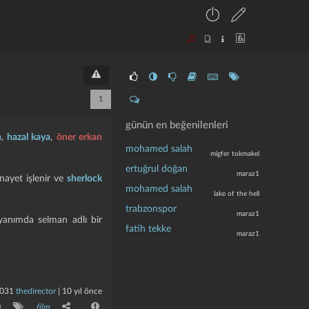
1
günün en beğenilenleri
n
,
hazal kaya
,
öner erkan
mohamed salah
migfer tokmakel
ertuğrul doğan
maraz1
nayet işlenir ve
sherlock
mohamed salah
lake of the hell
trabzonspor
maraz1
 yanımda selman adlı bir
fatih tekke
maraz1
031
thedirector
|
10 yıl önce
0
film