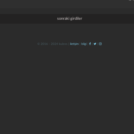
sonraki girdiler
© 2016 - 2024 kulzos |
iletişim
|
bilgi
|
|
|