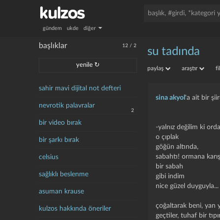
gündem
ukde
diğer
başlıklar
12
/
2
su tadında
yenile ↻
paylaş
araştır
f
sahir mavi dijital not defteri
sina akyol
'a ait bir şiir
nevrotik palavralar
2
bir video bırak
-yalnız değilim ki orda.
o çıplak
bir şarkı bırak
göğün altında,
sabahtı! ormana karı
celsius
bir sabah
sağlıklı beslenme
gibi indim
nice güzel duyguyla...
asuman krause
çoğaltarak beni, yan 
kulzos hakkında öneriler
geçtiler, tuhaf bir tıpı