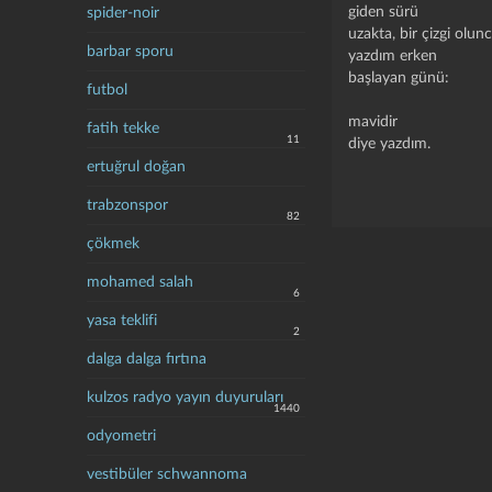
giden sürü
spider-noir
uzakta, bir çizgi olunc
barbar sporu
yazdım erken
başlayan günü:
futbol
mavidir
fatih tekke
11
diye yazdım.
ertuğrul doğan
trabzonspor
82
çökmek
mohamed salah
6
yasa teklifi
2
dalga dalga fırtına
kulzos radyo yayın duyuruları
1440
odyometri
vestibüler schwannoma