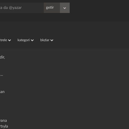
iltrele
kategori
bkzlar
dir,
..
şan
yana
rtıyla