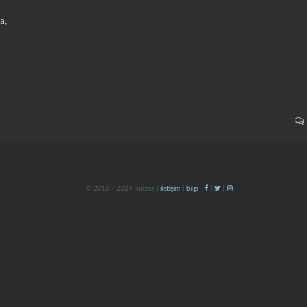
a,
© 2016 - 2024 kulzos |
iletişim
|
bilgi
|
|
|