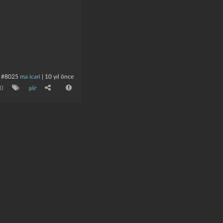
#8025
ma icari
|
10 yıl önce
0
şiir