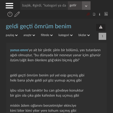
geldi geçti ömrüm benim
paylaş
araştır
filtrele
kategori
bkzlar
1
yunus emre
'ye ait bir şiirdir. şiirin bir bölümü, yas tutanların
ağıdı olmuştur, "bu dünyada bir nesneye yanar içim göynür
özüm/yiğit iken ölenlere göğ'ekini biçmiş gibi"
geldi geçti ömrüm benim şol yel esip geçmiş gibi
hele bana şöyle geldi şol göz yumup açmış gibi
işbu söze hak tanıktır bu can gövdeye konuktur
bir gün ola çıka gide kafesten kuş uçmuş gibi
miskin âdem oğlanını benzetmişler ekinciye
kimi biter kimi yiter yere tohum saçmış gibi