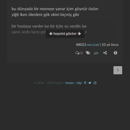
bu dünyada bir nesneye yanar içim göynür özüm
yiğit iken ölenlere gök ekini biçmiş gibi
bir hastaya vardın ise bir içim su verdin ise
yarın anda karşı gele hak şarabın içmiş gibi
hepsini göster
bir miskini gördün ise bir eskice virdün ise
#8023
ma icari
|
10 yıl önce
yarın anda sana gele hak libâsın biçmiş gibi*
kapat
kaydet
0
şiir
yunus emre bu dünyada iki kişi kalur derler
meğer hızır ilyas ola abı hayat içmiş gibi
1
© 2016 - 2024 kulzos |
iletişim
|
bilgi
|
|
|
*yarın anda karşı gele hulle donun biçmiş gibi