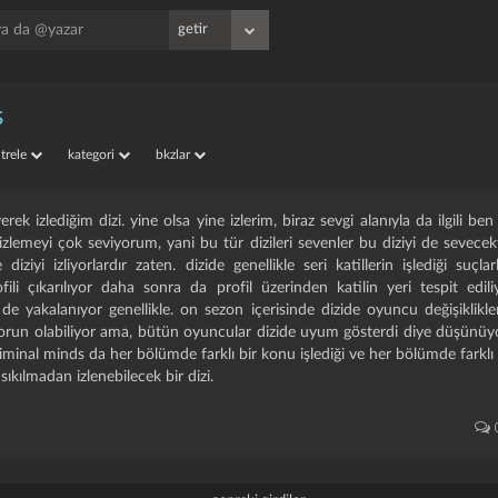
s
iltrele
kategori
bkzlar
rek izlediğim dizi. yine olsa yine izlerim, biraz sevgi alanıyla da ilgili ben 
izlemeyi çok seviyorum, yani bu tür dizileri sevenler bu diziyi de sevecek
iziyi izliyorlardır zaten. dizide genellikle seri katillerin işlediği suçlarl
fili çıkarılıyor daha sonra da profil üzerinden katilin yeri tespit ediliy
 de yakalanıyor genellikle. on sezon içerisinde dizide oyuncu değişiklikle
orun olabiliyor ama, bütün oyuncular dizide uyum gösterdi diye düşünüy
criminal minds da her bölümde farklı bir konu işlediği ve her bölümde farklı b
ıkılmadan izlenebilecek bir dizi.