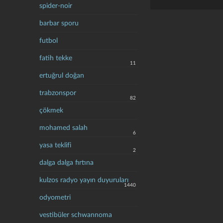
spider-noir
barbar sporu
futbol
fatih tekke
11
ertuğrul doğan
trabzonspor
82
çökmek
mohamed salah
6
yasa teklifi
2
dalga dalga fırtına
kulzos radyo yayın duyuruları
1440
odyometri
vestibüler schwannoma