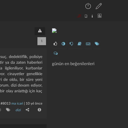
1
suç, dedektiflik, polisiye
tir ya da zaten haberleri
günün en beğenilenleri
a ilgileniliyor, kurbanlar
or. cinayetler genellikle
ri de oldu, bir süre yeni
orum. dizi devam ediyor,
ir olay anlattığı için kaç
#8013
ma icari
|
10 yıl önce
0
dizi