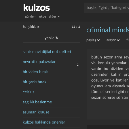
gündem
ukde
diğer
başlıklar
12
/
2
criminal mind
yenile ↻
paylaş
araştır
f
sahir mavi dijital not defteri
bütün sezonlarını seve
nevrotik palavralar
vb. konulu yapımları 
2
vardır bu diziden ve d
bir video bırak
üzerinden katilin pro
çözülüyor ve katiller
bir şarkı bırak
oyunculara alışmak s
tüm csi serileri gibi 
celsius
sezon sürerse sürsün s
sağlıklı beslenme
asuman krause
kulzos hakkında öneriler