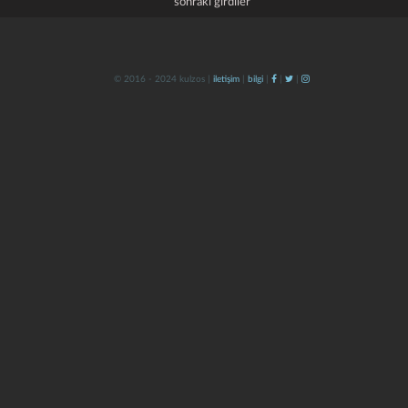
sonraki girdiler
© 2016 - 2024 kulzos |
iletişim
|
bilgi
|
|
|