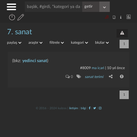
7. sanat
paylaş
araştır
filtrele
kategori
bkzlar
1
(bkz:
yedinci sanat
)
#8009
ma icari
|
10 yıl önce
0
sanat terimi
1
© 2016 - 2024 kulzos |
iletişim
|
bilgi
|
|
|