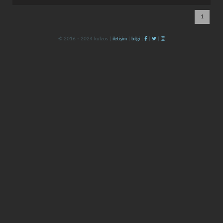
1
© 2016 - 2024 kulzos |
iletişim
|
bilgi
|
|
|
kapat
kaydet