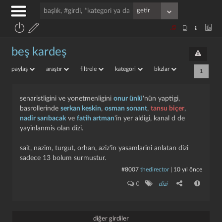
beş kardeş
paylaş
araştır
filtrele
kategori
bkzlar
1
senaristligini ve yonetmenligini
onur ünlü
'nün yaptigi,
basrollerinde
serkan keskin
,
osman sonant
,
tansu biçer
,
nadir sarıbacak
ve
fatih artman
'in yer aldigi, kanal d de
yayinlanmis olan dizi.
sait, nazim, turgut, orhan, aziz'in yasamlarini anlatan dizi
sadece 13 bolum surmustur.
#8007
thedirector
|
10 yıl önce
0
dizi
diğer girdiler