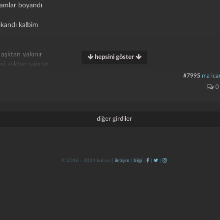
damlar boyandı
ıkandı kalbim
i aşktan yakınır
hepsini göster
si aşktan sakınır
mış, sözler sana dokunur
#7995
ma icar
 var, gözlerinden okunur
0
en, başka bir dünyaya girsen
n, selluka gibi sarılsan
diğer girdiler
© 2016 - 2024 kulzos |
iletişim
|
bilgi
|
|
|