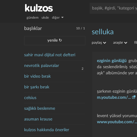
gündem
ukde
diğer
başlıklar
10
/
1
selluka
yenile ↻
paylaş
araştır
f
sahir mavi dijital not defteri
ezginin günlüğü
grubu
nevrotik palavralar
da seslendirilmiş sö
2
aşk" albümünde yer al
bir video bırak
bir şarkı bırak
şarkının ezginin gün
m.youtube.com/...
celsius
sağlıklı beslenme
levent yüksel yorumu
asuman krause
www.youtube.com/..
kulzos hakkında öneriler