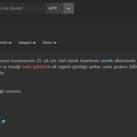
iltrele
kategori
bkzlar
nun kuruluşunun 25. yılı için özel olarak hazırlanan
çeyrek
albümünd
zü ve müziği
nadir göktürk
'e ait ezginin günlüğü şarkısı. şarkı, grubun 200
ır,
lüğü yorumu,
,
.