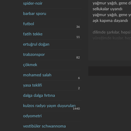
yağmur yağdı, gene 
spider-noir
sellukalar uyandı
barbar sporu
yağmur yağdı, gene y
aşk kapıma dayandı
futbol
36
dilimde şarkılar, heps
fatih tekke
11
yüreğimde kuşlar, hep
yar senin kalbin kırıl
ertuğrul doğan
ama bak aşk sende de
trabzonspor
82
sen sen sen aşkı bils
çökmek
sen sen sen aşkı bulsa
mohamed salah
6
yasa teklifi
2
dalga dalga fırtına
kulzos radyo yayın duyuruları
1440
odyometri
vestibüler schwannoma