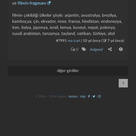
ve
filmin fragmanı
filmin çekildiği ülkeler şöyle: arjantin, avustralya, brezilya,
kamboçya, çin, ekvador, mısır, fransa, hindistan, endonezya,
iran, italya, japonya, israil, kenya, kuveyt, nepal, polonya,
suudi arabistan, tanzanya, tayland, vatikan, türkiye, abd
#7991
ma icari
|
10 yıl önce
(
7 yıl önce
)
0
belgesel
kapat
kaydet
diğer girdiler
1
© 2016 - 2024 kulzos |
iletişim
|
bilgi
|
|
|