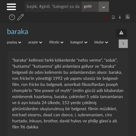
baraka
paylaş
araştır
filtrele
kategori
bkzlar
1
"baraka" kelimesi farklı kökenlerde "nefes verme", "soluk",
"kutsama" "kutsanma" gibi anlamlara geliyor ve "baraka"
belgeseli de adını kelimenin bu anlamlarından alıyor. baraka,
ron fricke'in yönettiği 1992 yılı yapımı sözsüz bir belgesel-
film. ron fricke bu belgeseli, amerikalı filozoflardan joseph
chemple'in "the power of myth" (mitin gücü) adlı kitabından
esinlenerek hazırlamış. baraka, çekimleri 5 yılda tamamlanan
ve 6 ayrı kıtada 24 ülkede, 153 yerde çekilmiş
görüntülerden oluşturulmuş bir belgesel. filmin müzikleri,
michael stearns, dead can dance, i. subramaniam, ciro
hurtado, inkuyo, brother, david hykes ve philip glass'a ait.
film 96 dakika