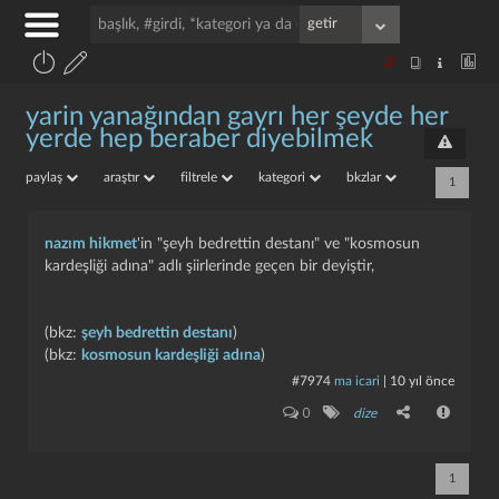
yarin yanağından gayrı her şeyde her
yerde hep beraber diyebilmek
paylaş
araştır
filtrele
kategori
bkzlar
1
nazım hikmet
'in "şeyh bedrettin destanı" ve "kosmosun
kardeşliği adına" adlı şiirlerinde geçen bir deyiştir,
(bkz:
şeyh bedrettin destanı
)
(bkz:
kosmosun kardeşliği adına
)
#7974
ma icari
|
10 yıl önce
0
dize
1