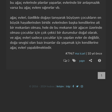
bu ağaç evlerinde planlar yaparlar, evlerinde bir anlaşmazlık
varsa bu ağaç evlere sığınırlar vb.
ağaç evleri, özellikle doğayı tanıyarak büyüyen çocukların en
büyük hayallerinden biridir. evlerinden başka kendilerine ait
bir mekanları olması, hele de bu mekanın bir ağacın üzerinde
olması çocuklar için çok çekici bir durumdur doğal olarak.
ve ağaç evleri sadece çocuklar için yapılan evler de değildir,
doğa sevgisi olan bazı insanlar da yaşamak için kendilerine
kapat
kaydet
ağaç evleri yapabilmektedir.
#7967
ma icari
|
10 yıl önce
0
yapı
1
© 2016 - 2024 kulzos |
iletişim
|
bilgi
|
|
|