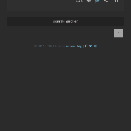
0
şiir
sonraki girdiler
1
© 2016 - 2024 kulzos |
iletişim
|
bilgi
|
|
|
kapat
kaydet