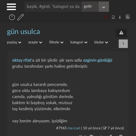
gün usulca
paylaş
araştır
filtrele
kategori
bkzlar
1
oktay rifat
'a ait bir şiirdir. şiir aynı adla
ezginin günlüğü
grubu tarafından şarkı haline getirilmiştir.
gün usulca karardı pencerede,
gece oldu lambaya bakıyordum
camda, yalnızlığı gördüm derinde.
baktım ki başıboş sokak, mutsuz
taş kesilmiş yüzümde, ellerimde
vay benim alınyazım, işsizliğim
#7965
ma icari
|
10 yıl önce
(
7 yıl önce
)