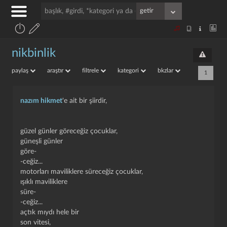
nikbinlik
paylaş
araştır
filtrele
kategori
bkzlar
1
nazım hikmet
'e ait bir şiirdir,
güzel günler göreceğiz çocuklar,
güneşli günler
göre-
-ceğiz...
motorları maviliklere süreceğiz çocuklar,
ışıklı maviliklere
süre-
-ceğiz...
açtık mıydı hele bir
son vitesi,