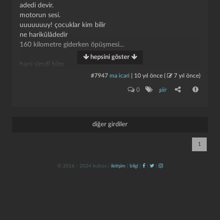
adedi devir.
motorun sesi.
uuuuuuuy! çocuklar kim bilir
ne harikûlâdedir
160 kilometre giderken öpüşmesi...
hepsini göster
hani şimdi bize
cumaları, pazarları çiçekli bahçeler vardır,
#7947
ma icari
|
10 yıl önce
(
7 yıl önce
)
yalnız cumaları
kapat
kaydet
0
şiir
yalnız pazarları..
hani şimdi biz
bir peri masalı dinler gibi seyrederiz
ışıklı caddelerde mağazaları,
diğer girdiler
hani bunlar
77 katlı yekpare camdan mağazalardır.
1
hani şimdi biz haykırırız
cevap:
© 2016 - 2024 kulzos |
iletişim
|
bilgi
|
|
|
açılır kara kaplı kitap:
zindan..
kayış kapar kolumuzu
kırılan kemik
kan.