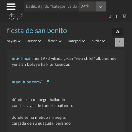
fiesta de san benito
paylaş
araştır
filtrele
kategori
bkzlar
1
inti-illimani
'nin 1973 yılında çıkan "viva chile!" albümünde
yer alan bolivya halk türküsüdür,
m.youtube.com/...
dónde está mi negra bailando
con las sayas de tundiki, bailando.
dónde se ha metido mi negra,
cargada de su guagüita, bailando