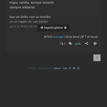
negra, samba, aunque tunante
siempre adelante.
hay un lorito con su monito.
es un regalo de san benito
para la fiesta de los negritos.
hepsini göster
un viejo caña con su caballo,
#7923
ma icari
|
10 yıl önce
(
7 yıl önce
)
están durmiendo en su cabaña.
kapat
kaydet
0
şarkı
ya nos vamos, ya nos vamos cantando,
con las sayas de tundiki cantando,
1
con las sayas de tundiki bailando
© 2016 - 2024 kulzos |
iletişim
|
bilgi
|
|
|