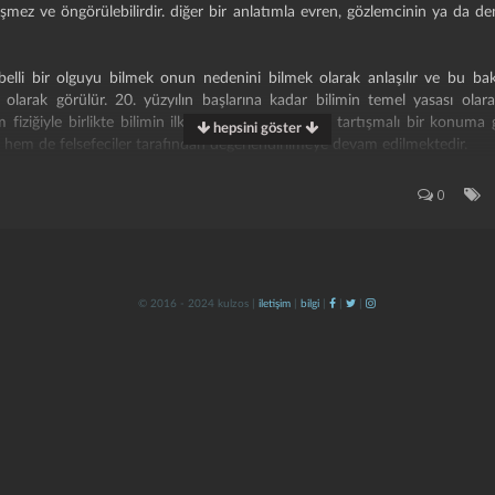
ğişmez ve öngörülebilirdir. diğer bir anlatımla evren, gözlemcinin ya da 
, belli bir olguyu bilmek onun nedenini bilmek olarak anlaşılır ve bu 
 olarak görülür. 20. yüzyılın başlarına kadar bilimin temel yasası olara
fiziğiyle birlikte bilimin ilkesi olarak nedensellik tartışmalı bir konuma
hepsini göster
 hem de felsefeciler tarafından değerlendirilmeye devam edilmektedir.
ca nedensellik tartışılagelen bir konu olmuştur.
epistemoloji
,
ontoloji
0
erine çok geniş bir tartışma tarihi bulunmaktadır. nedensellik-belirsizlik,
 nedensellik-belirlenimsizlik, nedensellik- raslantısallık vb. konu başlıkları f
şlıklarını göstermektedir. felsefi bir kavram ve eğilim olarak determinizm n
© 2016 - 2024 kulzos |
iletişim
|
bilgi
|
|
|
ilik, evrendeki tüm olay ve süreçlerin nesnel gerçeklik olduğunu kabul e
erine kurulu bir felsefi yaklaşım biçimidir. buradaki nesnel gerçeklik, tüm 
i anlamındadır. son tahlilde nesnel gerçeklik, neden-sonuç ilişkisine daya
 başka bir sonucun nedenidir.
n bakış açısıyla bakmak, farklı yorumlarla ortaya çıkmıştır. bu görüş te
lması da, insan iradesine çok geniş bir özgürlük alanı açılması da sözkonu