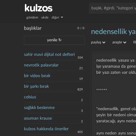
gündem
ukde
diğer
başlıklar
0
/
0
nedensellik ya
yenile ↻
paylaş
araştır
f
sahir mavi dijital not defteri
104
nedensellik yasası ya 
nevrotik palavralar
işe yaramasa da genell
21
bir yazı zaten var ol
bir video bırak
19
bir şarkı bırak
829
******
celsius
2
sağlıklı beslenme
"nedensellik, genel ola
3
şeyin bir nedeni olmas
asuman krause
yaratacağı, aynı neden
2
kulzos hakkında öneriler
405
aynı neden aynı sonu