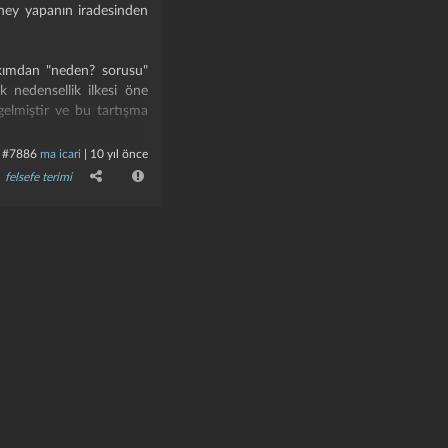
deney yapanın iradesinden
bakımdan "neden? sorusu"
k nedensellik ilkesi öne
 gelmiştir ve bu tartışma
#7886
ma icari
|
10 yıl önce
ve
metafizik
alanlarında
felsefe terimi
 nedensellik-özgür irade,
elsefe tarihi içindeki bazı
edensellik ilkesi üzerinde
den bir yaklaşım olarak,
olay ve süreçlerin nesnel
nır, her sonuç bir nedene
melinde insan iradesi ve
su olabilmektedir.