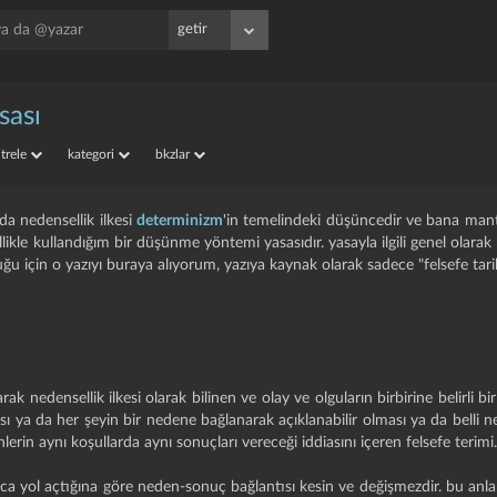
sası
iltrele
kategori
bkzlar
da nedensellik ilkesi
determinizm
'in temelindeki düşüncedir ve bana mant
ikle kullandığım bir düşünme yöntemi yasasıdır. yasayla ilgili genel olarak b
duğu için o yazıyı buraya alıyorum, yazıya kaynak olarak sadece "felsefe tar
rak nedensellik ilkesi olarak bilinen ve olay ve olguların birbirine belirli bi
ı ya da her şeyin bir nedene bağlanarak açıklanabilir olması ya da belli ne
lerin aynı koşullarda aynı sonuçları vereceği iddiasını içeren felsefe terimi
ca yol açtığına göre neden-sonuç bağlantısı kesin ve değişmezdir. bu an