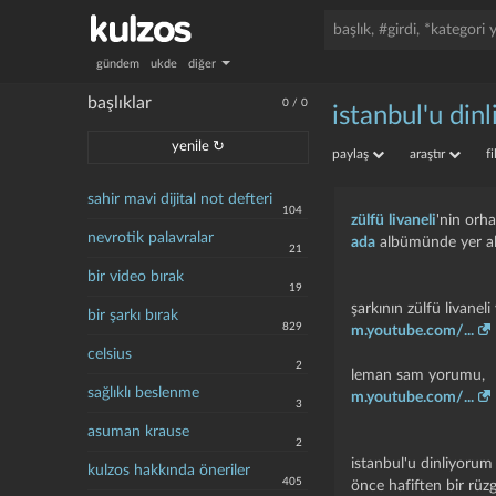
gündem
ukde
diğer
başlıklar
0
/
0
istanbul'u din
yenile ↻
paylaş
araştır
f
sahir mavi dijital not defteri
104
zülfü livaneli
'nin orha
nevrotik palavralar
ada
albümünde yer alır
21
bir video bırak
19
şarkının zülfü livanel
bir şarkı bırak
829
m.youtube.com/...
celsius
2
leman sam yorumu,
sağlıklı beslenme
m.youtube.com/...
3
asuman krause
2
istanbul'u dinliyorum
kulzos hakkında öneriler
405
önce hafiften bir rüzg