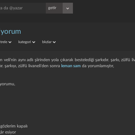
liyorum
iltrele
kategori
bkzlar
n veli'nin aynı adlı şiirinden yola çıkarak bestelediği şarkıdır. şarkı, zülfü liv
. şarkıyı, zülfü livaneli'den sonra
leman sam
da yorumlamıştır,
i yorumu,
 gözlerim kapalı
âr esiyor