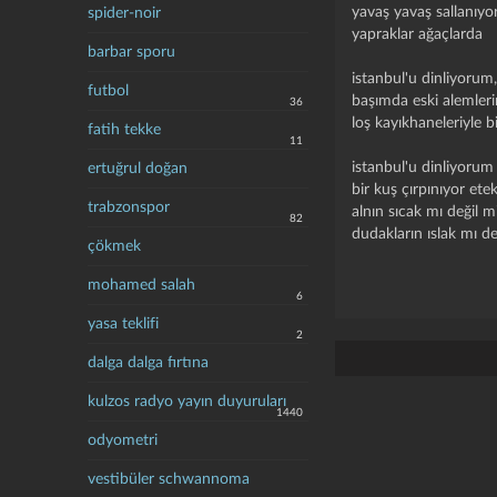
yavaş yavaş sallanıyo
spider-noir
yapraklar ağaçlarda
barbar sporu
istanbul'u dinliyorum,
futbol
başımda eski alemler
36
loş kayıkhaneleriyle bi
fatih tekke
11
istanbul'u dinliyorum
ertuğrul doğan
bir kuş çırpınıyor ete
trabzonspor
alnın sıcak mı değil m
82
dudakların ıslak mı de
çökmek
mohamed salah
6
yasa teklifi
2
dalga dalga fırtına
kulzos radyo yayın duyuruları
1440
odyometri
vestibüler schwannoma