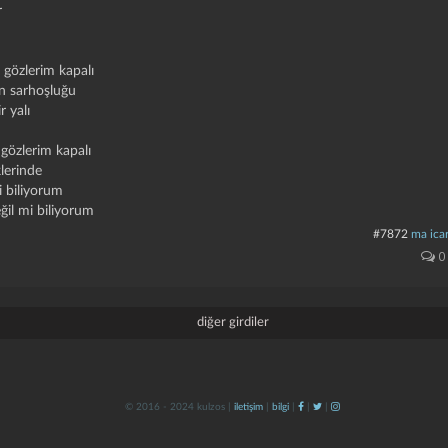
r
 gözlerim kapalı
in sarhoşluğu
r yalı
 gözlerim kapalı
klerinde
i biliyorum
ğil mi biliyorum
#7872
ma icar
0
diğer girdiler
© 2016 - 2024 kulzos |
iletişim
|
bilgi
|
|
|