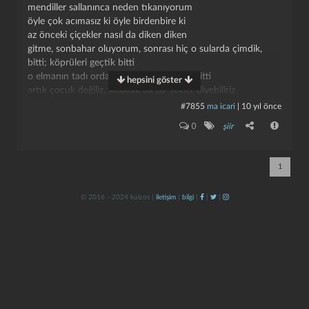
mendiller sallanınca neden tıkanıyorum
öyle çok acımasız ki öyle birdenbire ki
az önceki çiçekler nasıl da diken diken
gitme, sonbahar oluyorum, sonrası hiç o sularda çimdik,
bitti; köprüleri geçtik bitti
o elmanın tadı orda, o kuş çoktan öttü, bitti
hepsini göster
artık çocuk değiliz, susarak da bir şeyler diyebiliriz
günler devlet alacağı, yıllar bir kadehcik buzlu rakı
#7855
ma icari
|
10 yıl önce
oyunlar oyuncaksı, oyuncaklar eski şarkı
kapat
kaydet
0
şiir
kavaklara oklu yürek çizip duran o çakı
nerde şimdi nerde şimdi, nerde o kan sarhoşluğu
gitme, sonbahar oluyorum, sonrası hiç
1
© 2016 - 2024 kulzos |
iletişim
|
bilgi
|
|
|