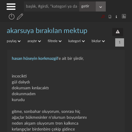
akarsuya bırakılan mektup
paylaş
araştır
filtrele
kategori
bkzlar
1
hasan hüseyin korkmazgil
'e ait bir şiirdir,
incecikti
gül dalıydı
dokunsam kırılacaktı
dokunmadım
kurudu
gitme, sonbahar oluyorum, sonrası hiç
ağaçlar bükmesinler n'olursun boyunlarını
neden akşam oluyorum tren kalkınca
kırlangıçlar birdenbire çekip gidince