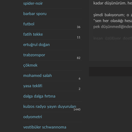
kadar düşünürüm. her 
spider-noir
barbar sporu
şimdi bakıyorum; o 
''sen her olasılığı h
futbol
pek düşünmediğinden b
36
fatih tekke
11
insan üzülüyor dostl
şeyden pişman oluyor
ertuğrul doğan
mu ikileminde 1.5 say
trabzonspor
82
bilmiyorum, belki be
çökmek
mohamed salah
6
hikayeler hüzün dolu 
yasa teklifi
2
örneğin;
dalga dalga fırtına
--
spoiler
--
kulzos radyo yayın duyuruları
dikkatimi çeken diğer 
1440
odyometri
--
spoiler
--
vestibüler schwannoma