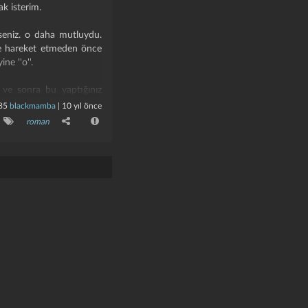
k isterim.
seniz. o daha mutluydu.
 ise hareket etmeden önce
e ''o''.
 ve sonra bu yaptığınız
i o çocuk kova mı kamyon
85
blackmamba
|
10 yıl önce
roman