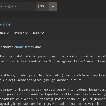
enler
iltrele
kategori
bkzlar
barındıran
emrah serbes
kitabı.
 kendi çocukluğundan bir şeyler buluyor. ana karakter olarak bulmasa da
 kendisine rastlıyor. kendi adıma ''korhan ağbi'nin kardeşi'' isimli hika
 karakteri gibi (adını şu an hatırlayamadım.) ben de küçükken hep kal
 için değil, kalede çok iyi olduğum için kalede dururdum.
ndan pek farklı değildim. ben hep çekingen bir insan oldum. ''bunu yaps
yım?'' şeklinde oturup günlerce düşündüğüm oldu. lisenin başından beri 
arkadaşım olur kendisi. o, yapacağı şeylerin sonucunu pek düşünmez.
ayarak görmek ister. ben ise bir şey yapmadan önce hatırı sayılır miktar