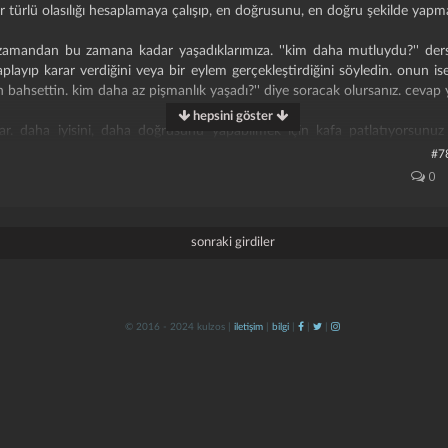
türlü olasılığı hesaplamaya çalışıp, en doğrusunu, en doğru şekilde yapma
zamandan bu zamana kadar yaşadıklarımıza. ''kim daha mutluydu?'' der
esaplayıp karar verdiğini veya bir eylem gerçekleştirdiğini söyledin. onun
ahsettin. kim daha az pişmanlık yaşadı?'' diye soracak olursanız. cevap yin
hepsini göster
ar. daha iyisini, daha doğrusunu yapabilmek için kafa patlatıyorsunuz
sunuz. burada da biraz ''denizin çağrısı'' hikayesine kayıyoruz. nasıl k
#7
fa süren kararsızlık yaşayıp yanlış tercih yaptıysa benimki de o misal.
0
n de bir erken kaybedenim.
sonraki girdiler
ancak bazı kısımlarda ise kahkaha atıyorsunuz.
© 2016 - 2024 kulzos |
iletişim
|
bilgi
|
|
|
bir konu ise "üst kattaki terörist" hikayesi.