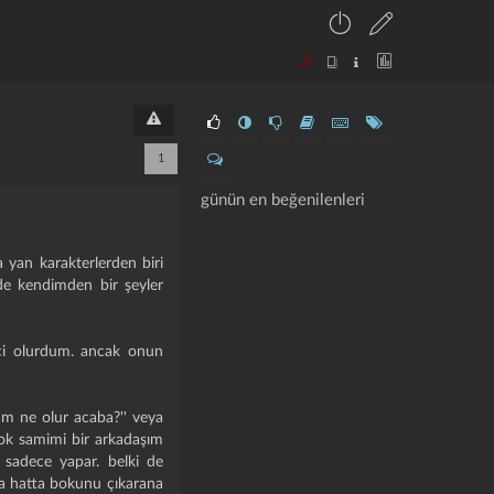
1
günün en beğenilenleri
 yan karakterlerden biri
yede kendimden bir şeyler
eci olurdum. ancak onun
am ne olur acaba?'' veya
çok samimi bir arkadaşım
 sadece yapar. belki de
da hatta bokunu çıkarana