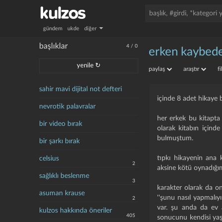
gündem
ukde
diğer
başlıklar
4
/
0
erken kaybed
yenile ↻
paylaş
araştır
f
sahir mavi dijital not defteri
içinde 8 adet hikaye 
nevrotik palavralar
her erkek bu kitapta
bir video bırak
olarak kitabın içinde
bulmuştum.
bir şarkı bırak
tıpkı hikayenin ana
celsius
2
aksine kötü oynadığım
sağlıklı beslenme
3
karakter olarak da o
asuman krause
''şunu nasıl yapmalı
2
var. şu anda da ev 
kulzos hakkında öneriler
405
sonucunu kendisi yaş