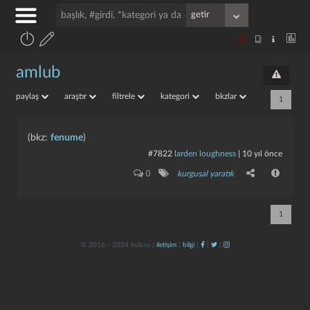
amlub
paylaş
araştır
filtrele
kategori
bkzlar
1
(bkz:
fenume
)
#7822
larden loughness
|
10 yıl önce
0
kurgusal yaratık
1
© 2016 - 2024 kulzos |
iletişim
|
bilgi
|
|
|