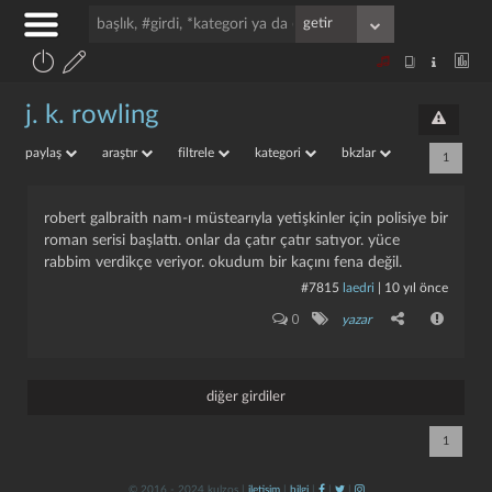
j. k. rowling
paylaş
araştır
filtrele
kategori
bkzlar
1
robert galbraith nam-ı müstearıyla yetişkinler için polisiye bir
roman serisi başlattı. onlar da çatır çatır satıyor. yüce
rabbim verdikçe veriyor. okudum bir kaçını fena değil.
#7815
laedri
|
10 yıl önce
0
yazar
diğer girdiler
1
© 2016 - 2024 kulzos |
iletişim
|
bilgi
|
|
|