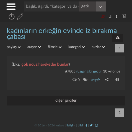
kadınların erkeğin evinde iz bırakma
çabası
paylaş
araştır
filtrele
kategori
bkzlar
1
(bkz:
çok ucuz hareketler bunlar
)
#7805
ruzgar gibi gecti
|
10 yıl önce
0
tespit
diğer girdiler
1
© 2016 - 2024 kulzos |
iletişim
|
bilgi
|
|
|