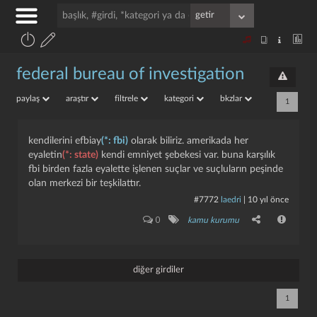
federal bureau of investigation
paylaş
araştır
filtrele
kategori
bkzlar
1
kendilerini efbiay
(*: fbi)
olarak biliriz. amerikada her
eyaletin
(*: state)
kendi emniyet şebekesi var. buna karşılık
fbi birden fazla eyalette işlenen suçlar ve suçluların peşinde
olan merkezi bir teşkilattır.
#7772
laedri
|
10 yıl önce
0
kamu kurumu
diğer girdiler
1