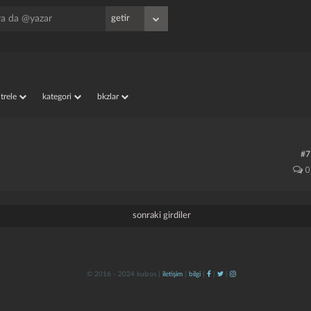
iltrele
kategori
bkzlar
#7
0
sonraki girdiler
© 2016 - 2024 kulzos |
iletişim
|
bilgi
|
|
|