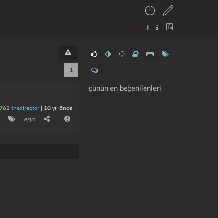
1
günün en beğenilenleri
763
thedirector
|
10 yıl önce
eşya