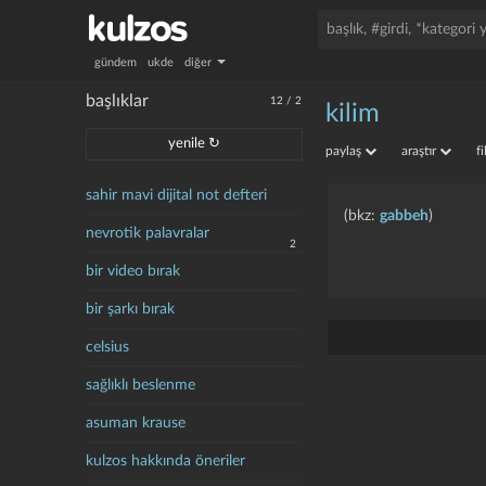
gündem
ukde
diğer
başlıklar
12
/
2
kilim
yenile ↻
paylaş
araştır
f
sahir mavi dijital not defteri
(bkz:
gabbeh
)
nevrotik palavralar
2
bir video bırak
bir şarkı bırak
celsius
sağlıklı beslenme
asuman krause
kulzos hakkında öneriler