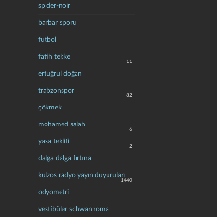
spider-noir
barbar sporu
futbol
fatih tekke
11
ertuğrul doğan
trabzonspor
82
çökmek
mohamed salah
6
yasa teklifi
2
dalga dalga fırtına
kulzos radyo yayın duyuruları
1440
odyometri
vestibüler schwannoma