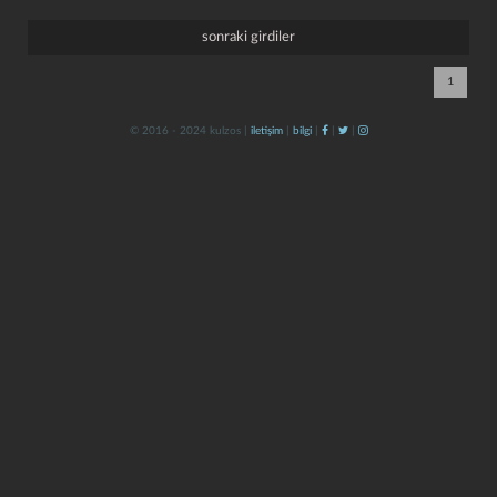
sonraki girdiler
1
© 2016 - 2024 kulzos |
iletişim
|
bilgi
|
|
|
kapat
kaydet