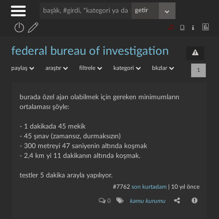
federal bureau of investigation
paylaş
araştır
filtrele
kategori
bkzlar
1
burada özel ajan olabilmek için gereken minimumların
ortalaması şöyle:
- 1 dakikada 45 mekik
- 45 şınav (zamansız, durmaksızın)
- 300 metreyi 47 saniyenin altında koşmak
- 2,4 km yi 11 dakikanın altında koşmak.
testler 5 dakika arayla yapılıyor.
#7762
son kurtadam
|
10 yıl önce
0
kamu kurumu