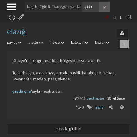
elazığ
paylaş
araştır
filtrele
kategori
bkzlar
1
türkiye'nin doğu anadolu bölgesinde yer alan ili.
ilçeleri: ağın, alacakaya, arıcak, baskil, karakoçan, keban,
kovancılar, maden, palu, sivrice
çayda çıra
'sıyla meşhurdur.
#7749
thedirector
|
10 yıl önce
0
şehir
sonraki girdiler