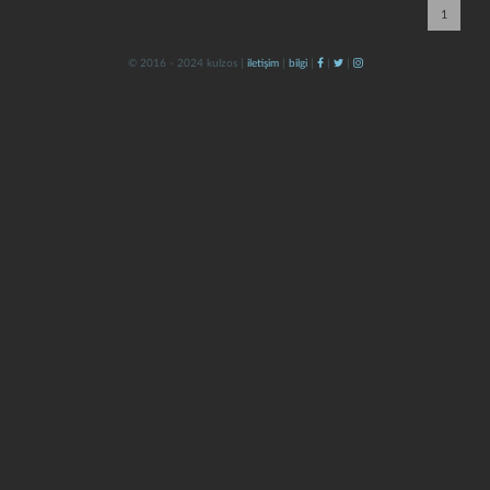
1
© 2016 - 2024 kulzos |
iletişim
|
bilgi
|
|
|
kapat
kaydet