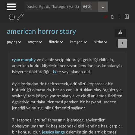
american horror story
paylaş
araştır
filtrele
kategori
bkzlar
1
ryan murphy
ve özenle seçip bir araya getirdiği ekibinin,
amerikan korku klişelerini her sezon kendine has konularıyla
işleyerek döktürdüğü,
fx
'te yayımlanan dizi.
öyle korkudan tir tir titretecek, ödünüzü koparacak bir
bütünlüğü olmasa da, her an canlı tuttukları olay örgüleriyle,
seyirciyi ters köşeye yatırmalarıyla ve ciddi anlamda ürküten
ögeleriyle mutlaka izlenmesi gereken bir başyapıt. sadece
jeneriği ve müziği bile ürkmenizi sağlıyor.
7. sezonda "cruise" temasının işleneceği söylentileri
dolaşıyor. umarım ilk beş sezondaki gibi kendine has, çarpıcı
bir konusu olur.
jessica lange
özlemimizin de artık bitmesi