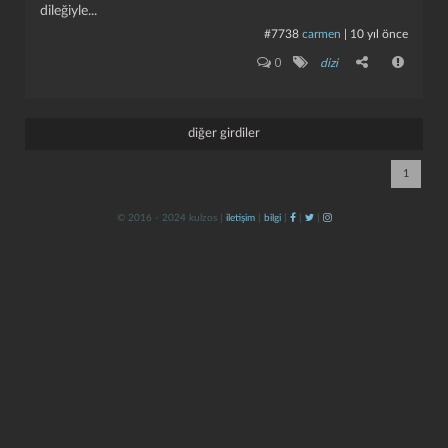
dileğiyle...
#7738
carmen
|
10 yıl önce
0
dizi
diğer girdiler
1
kapat
kaydet
© 2016 - 2024 kulzos |
iletişim
|
bilgi
|
|
|