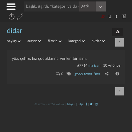
didar
paylaş
araştır
filtrele
kategori
bkzlar
1
yüz, çehre. kız çocuklarına verilen bir isim.
#7714
ma icari
|
10 yıl önce
0
genel terim
,
isim
1
© 2016 - 2024 kulzos |
iletişim
|
bilgi
|
|
|