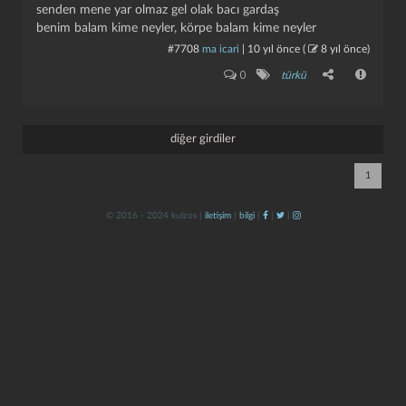
senden mene yar olmaz gel olak bacı gardaş
benim balam kime neyler, körpe balam kime neyler
#7708
ma icari
|
10 yıl önce
(
8 yıl önce
)
0
türkü
diğer girdiler
kapat
kaydet
1
© 2016 - 2024 kulzos |
iletişim
|
bilgi
|
|
|