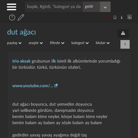
dut ağacı
paylaş
araştır
filtrele
kategori
bkzlar
1
trio aksak
grubunun
ilk
isimli ilk albümlerinde yorumladığı
bir türküdür. türkü, türkünün sözleri,
www.youtube.com/...
dut ağacı boyunca, dut yemedim doyunca
yari sellbeste gördüm, danışmadın doyunca
benim balam kime neyler, körpe balam kime neyler
benim balam ay balam ay söyle balam ay balam
gedirdim yavaş yavaş ayağıma değdi taş