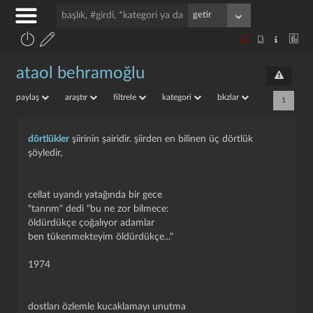
ataol behramoğlu
paylaş
araştır
filtrele
kategori
bkzlar
1
dörtlükler
şiirinin şairidir. şiirden en bilinen üç dörtlük
şöyledir,
cellat uyandı yatağında bir gece
"tanrım" dedi "bu ne zor bilmece:
öldürdükçe çoğalıyor adamlar
ben tükenmekteyim öldürdükçe..."
1974
dostları özlemle kucaklamayı unutma