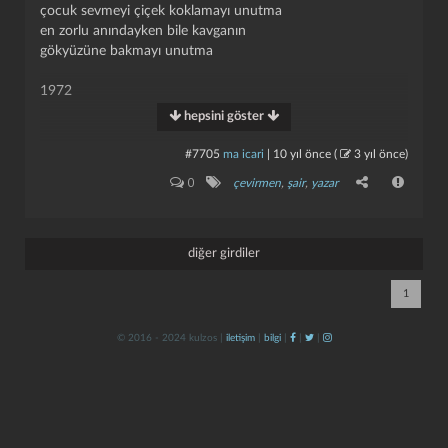
çocuk sevmeyi çiçek koklamayı unutma
en zorlu anındayken bile kavganın
gökyüzüne bakmayı unutma
1972
hepsini göster
durdum baktım arkandan sen giderken
#7705
ma icari
|
10 yıl önce
(
3 yıl önce
)
bana bir hoşça kal bile demeden giderken
kapat
kaydet
0
çevirmen
,
şair
,
yazar
insan neler duyar anladım o zaman
can alıp başını bedenden giderken
1974
diğer girdiler
1
© 2016 - 2024 kulzos |
iletişim
|
bilgi
|
|
|