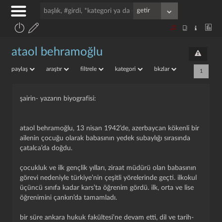
ataol behramoğlu
paylaş
araştır
filtrele
kategori
bkzlar
1
şairin- yazarın biyografisi:
ataol behramoğlu, 13 nisan 1942’de, azerbaycan kökenli bir
ailenin çocuğu olarak babasının yedek subaylığı sırasında
çatalca’da doğdu.
çocukluk ve ilk gençlik yılları, ziraat müdürü olan babasının
görevi nedeniyle türkiye’nin çeşitli yörelerinde geçti. i̇lkokul
üçüncü sınıfa kadar kars’ta öğrenim gördü. i̇lk, orta ve lise
öğrenimini çankırı’da tamamladı.
bir süre ankara hukuk fakültesi’ne devam etti, dil ve tarih-