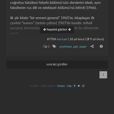
coğrafya fakültesi felsefe bölümü’nün derslerini izledi, aynı
fakültenin rus dili ve edebiyatı bölümü’nü bitirdi (1966).
i̇lk şiir kitabı “bir ermeni general” 1965’te, kitaplaşan ilk
çevirisi “i̇vanov” (anton çehov) 1967’de basıldı. mihail
yuryeviç lermontov’dan ilk şiir çevirilerini de bu dönemde
hepsini göster
yaptı.
#7704
ma icari
|
10 yıl önce
(
9 yıl önce
)
60’lı yıllar toplumcu kuşağının manifestosu niteliğindeki
kapat
kaydet
0
çevirmen
,
şair
,
yazar
şiirlerden “bir gün mutlaka”yı 1965’te yayımladı. 1969’da
“ant” dergisinde birkaç sayı yayımlanan “toplumcu genç
şairler savaş açıyor” başlıklı oturumda yeni toplumcu şiir
üstüne görüşlerini açıkladı. 1970’de yayımlanan ikinci şiir
sonraki girdiler
kitabı “bir gün mutlaka”, kuşağının öncü yapıtlarından biri
olarak kabul edildi. 1970’de i̇smet özel ile yayımlamaya
1
başladıkları “halkın dostları” dergisi geniş yankı uyandırdı.
aynı yıl, maksim gorki’den çevirdiği “yaşanmış hikâyeler”
© 2016 - 2024 kulzos |
iletişim
|
bilgi
|
|
|
yayımlandı.
ataol behramoğlu 1970 yılı sonbaharında dört yıl sürecek ilk
yurtdışı yolculuğuna çıktı. 1972’ye kadar londra ve paris’te
yaşadı. paris’te louis aragon ve pablo neruda ile tanıştı.