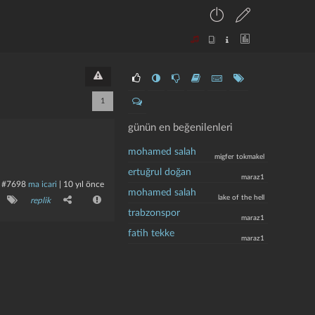
1
günün en beğenilenleri
mohamed salah
migfer tokmakel
ertuğrul doğan
maraz1
#7698
ma icari
|
10 yıl önce
mohamed salah
lake of the hell
replik
trabzonspor
maraz1
fatih tekke
maraz1