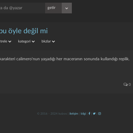
bu öyle değil mi
iltrele
kategori
bkzlar
ilm karakteri calimero'nun yaşadığı her maceranın sonunda kullandığı replik.
0
© 2016 - 2024 kulzos |
iletişim
|
bilgi
|
|
|