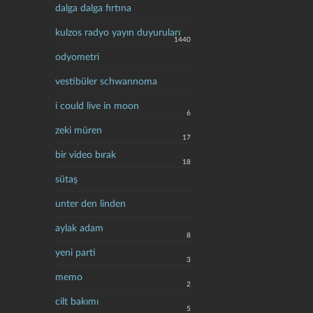
dalga dalga fırtına
kulzos radyo yayın duyuruları
1440
odyometri
vestibüler schwannoma
i could live in moon
6
zeki müren
17
bir video bırak
18
sütaş
unter den linden
aylak adam
8
yeni parti
3
memo
2
cilt bakımı
5