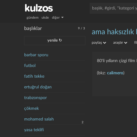
gündem
ukde
diğer
başlıklar
9
/
3
ama haksızlık 
yenile ↻
paylaş
araştır
f
barbar sporu
80'li yılların çizgi f
futbol
(bkz:
calimero
)
fatih tekke
ertuğrul doğan
trabzonspor
çökmek
mohamed salah
2
yasa teklifi