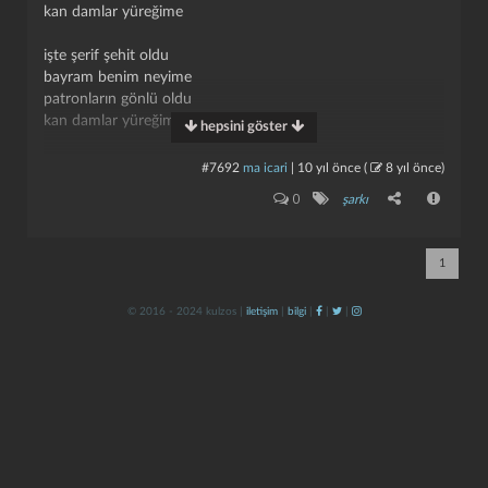
kan damlar yüreğime
işte şerif şehit oldu
bayram benim neyime
patronların gönlü oldu
kan damlar yüreğime
hepsini göster
bitsin artık kara zulüm
#7692
ma icari
|
10 yıl önce
(
8 yıl önce
)
bayram benim neyime
kapat
kaydet
0
şarkı
hep bize mi bunca ölüm
kan damlar yüreğime
1
ezilip duruyoruz
bayram benim neyime
© 2016 - 2024 kulzos |
iletişim
|
bilgi
|
|
|
iktidara yürüyoruz
gül damlar yüreğime