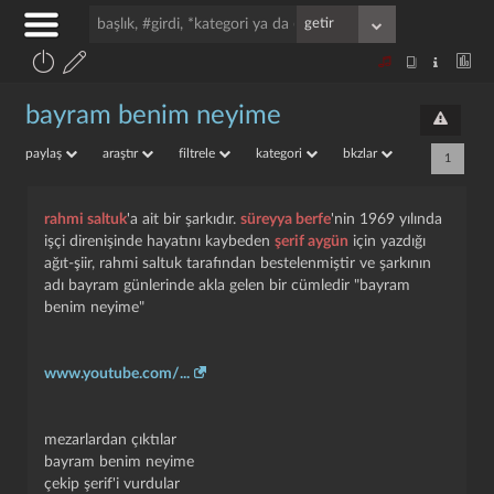
bayram benim neyime
paylaş
araştır
filtrele
kategori
bkzlar
1
rahmi saltuk
'a ait bir şarkıdır.
süreyya berfe
'nin 1969 yılında
işçi direnişinde hayatını kaybeden
şerif aygün
için yazdığı
ağıt-şiir, rahmi saltuk tarafından bestelenmiştir ve şarkının
adı bayram günlerinde akla gelen bir cümledir "bayram
benim neyime"
www.youtube.com/...
mezarlardan çıktılar
bayram benim neyime
çekip şerif'i vurdular