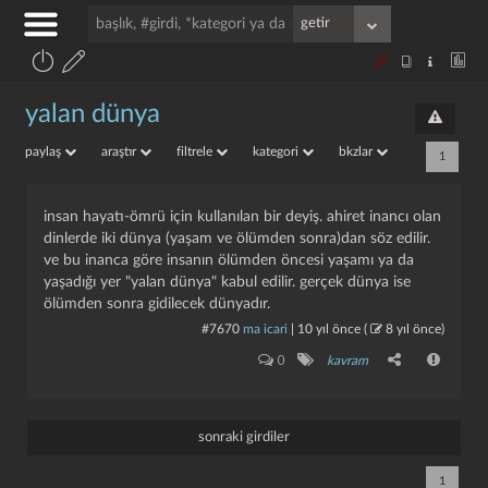
yalan dünya
paylaş
araştır
filtrele
kategori
bkzlar
1
insan hayatı-ömrü için kullanılan bir deyiş. ahiret inancı olan
dinlerde iki dünya (yaşam ve ölümden sonra)dan söz edilir.
ve bu inanca göre insanın ölümden öncesi yaşamı ya da
yaşadığı yer "yalan dünya" kabul edilir. gerçek dünya ise
ölümden sonra gidilecek dünyadır.
#7670
ma icari
|
10 yıl önce
(
8 yıl önce
)
0
kavram
sonraki girdiler
1