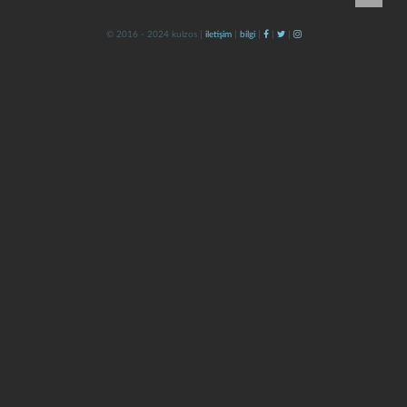
© 2016 - 2024 kulzos |
iletişim
|
bilgi
|
|
|
kapat
kaydet