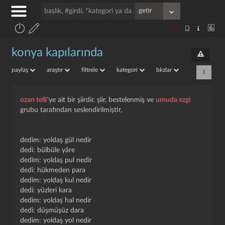
konya kapılarında
paylaş
araştır
filtrele
kategori
bkzlar
1
ozan telli
'ye ait bir şiirdir. şiir, bestelenmiş ve
umuda ezgi
grubu tarafından seslendirilmiştir,
dedim: yoldaş gül nedir
dedi: bülbüle yâre
dedim: yoldaş pul nedir
dedi: hükmeden para
dedim: yoldaş kul nedir
dedi: yüzleri kara
dedim: yoldaş hal nedir
dedi: düşmüşüz dara
dedim: yoldaş yol nedir