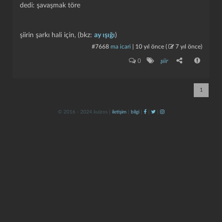
dedi: şavaşmak töre
şiirin şarkı hali için, (bkz:
ay ışığı
)
#7668
ma icari
|
10 yıl önce
(
7 yıl önce
)
0
şiir
kapat
kaydet
1
© 2016 - 2024 kulzos |
iletişim
|
bilgi
|
|
|