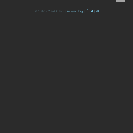
© 2016 - 2024 kulzos |
iletişim
|
bilgi
|
|
|
kapat
kaydet