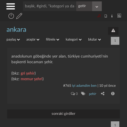
ankara
paylaş
araştır
filtrele
kategori
bkzlar
1
anadolunun göbeğinde yer alan, türkiye cumhuriyeti'nin
başkenti kocaman şehir.
(bkz:
gri şehir
)
(bkz:
memur şehri
)
#765
i̇yi adamdim ben
|
10 yıl önce
0
şehir
sonraki girdiler
1