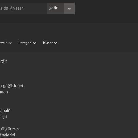
iltrele
kategori
bkzlar
irdir,
ı göğüslerini
tanan
kapalı"
işti
önüştürerek
işelerini