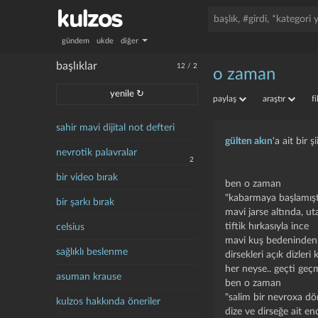
gündem
ukde
diğer
başlıklar
12
/
2
o zaman
yenile ↻
paylaş
araştır
f
sahir mavi dijital not defteri
gülten akın
'a ait bir şi
nevrotik palavralar
2
bir video bırak
ben o zaman
"kabarmaya başlamışt
bir şarkı bırak
mavi jarse altında, u
tiftik hırkasıyla ince
celsius
mavi kuş bedeninden
sağlıklı beslenme
dirsekleri açık dizleri 
her neyse.. geçti geçm
asuman krause
ben o zaman
"salim bir nevroxa d
kulzos hakkında öneriler
dize ve dirseğe ait end