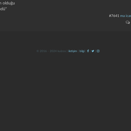
in olduğu
üdü"
#7641
ma icar
© 2016 - 2024 kulzos |
iletişim
|
bilgi
|
|
|