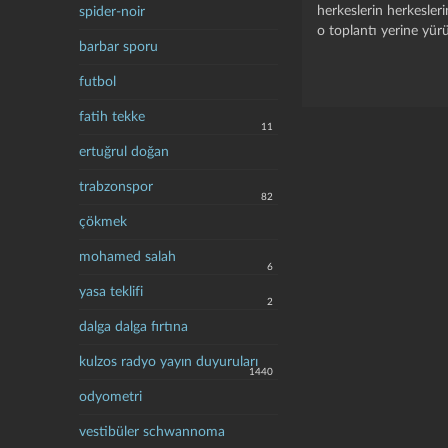
herkeslerin herkesler
spider-noir
o toplantı yerine yür
barbar sporu
futbol
fatih tekke
11
ertuğrul doğan
trabzonspor
82
çökmek
mohamed salah
6
yasa teklifi
2
dalga dalga fırtına
kulzos radyo yayın duyuruları
1440
odyometri
vestibüler schwannoma