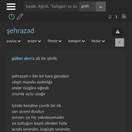
şehrazad
paylaş
araştır
filtrele
kategori
bkzlar
1
gülten akın
'a ait bir şiirdir,
şehrazad o bin bir kara geceden
ulaştı masalsı aydınlığa
sesler rüzgâra sığındı
onunla uçtu uzağa
içinde kendine çevrik bir ok
sen acemi durdun
avcısın, ya hiç yakalayamadın
ya tuttuğun kaydı elinden hızla
acıyla sınandın, övgüyle sınandın