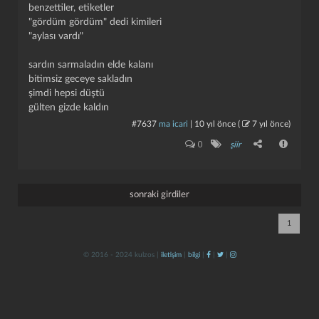
benzettiler, etiketler
"gördüm gördüm" dedi kimileri
"aylası vardı"
sardın sarmaladın elde kalanı
bitimsiz geceye sakladın
şimdi hepsi düştü
gülten gizde kaldın
#7637
ma icari
|
10 yıl önce
(
7 yıl önce
)
kapat
kaydet
0
şiir
sonraki girdiler
1
© 2016 - 2024 kulzos |
iletişim
|
bilgi
|
|
|