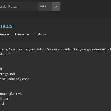
encesi
iltrele
kategori
bkzlar
 şiirdir, "susulan bir yere gelindi/yalnızca susulan bir yere gelindi/eksikl
ylendi"
di
ere gelindi
er ne kadar söylense
mavi gözleriyle
 kadar
eyi