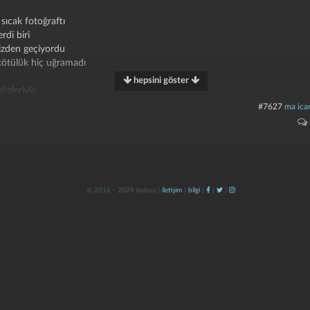
 sıcak fotoğraftı
erdi biri
mizden geçiyordu
ötülük hiç uğramadı
hepsini göster
özleriyle
 bir usta
#7627
ma icar
 uzun seferlerin feneri
er: çocuksu öfkeyle
endi)
© 2016 - 2024 kulzos |
iletişim
|
bilgi
|
|
|
diş gibi sancıdığı
aşık
 tarihi,
eğnine
er eksikli