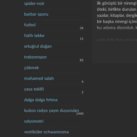
ilk görüştü bir nirengi
spider-noir
öteki, birlikte durulan
barbar sporu
yazılar, kitaplar, dergil
bir başka nirengi içi
futbol
bu adama diyorduk, k
36
fatih tekke
11
orda öyle duru mavi g
belki bir ağabey, belki
ertuğrul doğan
belki büyük denizlerin
trabzonspor
(resimde küçük lekel
82
derebeyi olduğu söyl
çökmek
ama o
mohamed salah
6
sırtında,
yoksulluğun çürük bir 
yasa teklifi
2
zulümden yüreği kam
dalga dalga fırtına
acılı bir ülkenin nazım
kendi elleriyle kendi 
kulzos radyo yayın duyuruları
biçtiği yalın giysiyle
1440
yürüdü gitti
odyometri
biz eksikli kaldık, sözl
vestibüler schwannoma