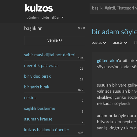
gündem
ukde
diğer
başlıklar
0
/
0
bir adam söyl
yenile ↻
paylaş
araştır
f
sahir mavi dijital not defteri
104
gülten akın
'a ait bir
nevrotik palavralar
söylense/ne kadar sö
21
bir video bırak
19
susulan bir yere gelin
bir şarkı bırak
829
yalnızca susulan bir y
eksikliydi çünkü sözl
celsius
2
ne kadar söylendi
sağlıklı beslenme
3
adam orda öyle duru 
asuman krause
biliyordu kim neyi ne
2
yanlışı doğruyu kim n
kulzos hakkında öneriler
405