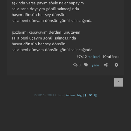
aşkında varsa payım söyle neler yapayım
salla sana doyayım gönül salıncağında
başım dönsün her şey dönsün
salla beni dünyam dönsün gönül salıncağında
gözlerimi kapayayım derdimi unutayım
salla beni uçayım gönül salıncağında
başım dönsün her şey dönsün
salla beni dünyam dönsün gönül salıncağında
kapat
kaydet
#7612
ma icari
|
10 yıl önce
0
şarkı
1
© 2016 - 2024 kulzos |
iletişim
|
bilgi
|
|
|