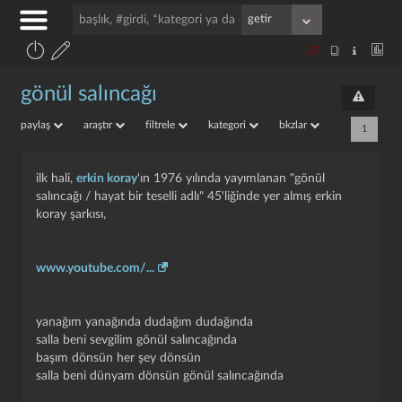
gönül salıncağı
paylaş
araştır
filtrele
kategori
bkzlar
1
ilk hali,
erkin koray
'ın 1976 yılında yayımlanan "gönül
salıncağı / hayat bir teselli adlı" 45'liğinde yer almış erkin
koray şarkısı,
www.youtube.com/...
yanağım yanağında dudağım dudağında
salla beni sevgilim gönül salıncağında
başım dönsün her şey dönsün
salla beni dünyam dönsün gönül salıncağında