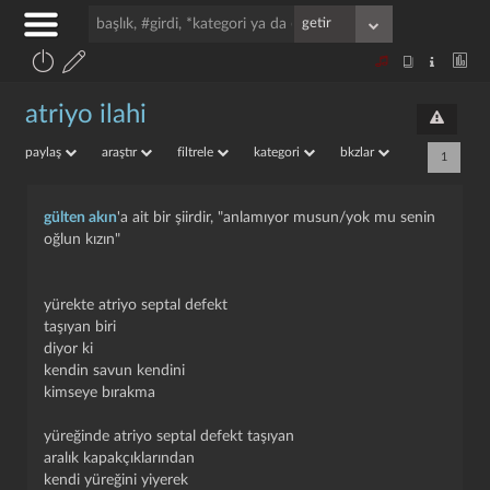
atriyo ilahi
paylaş
araştır
filtrele
kategori
bkzlar
1
gülten akın
'a ait bir şiirdir, "anlamıyor musun/yok mu senin
oğlun kızın"
yürekte atriyo septal defekt
taşıyan biri
diyor ki
kendin savun kendini
kimseye bırakma
yüreğinde atriyo septal defekt taşıyan
aralık kapakçıklarından
kendi yüreğini yiyerek