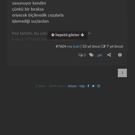
savunuyor kendini
çünkü bir bıraksa
eriyecek biçilmedik cezalarla
işlemediği suçlardan
hey tanrım, bu çocuklar çocuklarımız bizim
hepsini göster
bunca yıl hangi taşı oraya kapatsan
un ufak olur
#7604
ma icari
|
10 yıl önce
(
7 yıl önce
)
bunca yıl hangi kuşu
kapat
kaydet
0
şiir
bize hüzünlü görüşler, tel örgüler
beton gölgeler bağışlayan
bunca yıl hangi bir kuşu,
1
ölür ölür ölür
© 2016 - 2024 kulzos |
iletişim
|
bilgi
|
|
|
anlamıyor musun
yok mu senin oğlun kızın