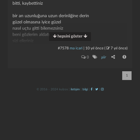
bitti, kaybettiniz
bir an uzunluğuna uzun derinliğine derin
güzel olmasına iyice güzel
nasıl uçtu gitti bilemezsiniz
beni gözlerim aldatır milyonla
hepsini göster
sizi elleriniz
#7578
ma icari
|
10 yıl önce
(
7 yıl önce
)
siz bir ellerinizi bıraksanız ben yalnızlığımı
kapat
kaydet
0
şiir
bir sonuna kadar yaşasak
bu şiir olmayacak şeyler için
bu şiir buz üstüne yazıldı
1
bir kere söylenip unutulacak
© 2016 - 2024 kulzos |
iletişim
|
bilgi
|
|
|