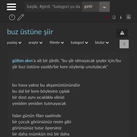
buz üstüne şiir
paylaş
araştır
filtrele
kategori
bkzlar
1
gülten akın
'a ait bir şiirdir, "bu şiir olmayacak şeyler için/bu
şiir buz üstüne yazıldı/bir kere söylenip unutulacak"
bu hava yalnız bu akşamüstünündür
bu dal bir kere böylesine çıplak
bir dost aynı sıcaklıkla elinizi
yeniden yeniden tutmayacak
falan günün filan saatinde
bir çocuk görürsünüz resim gibi
görürsünüz tutar öpersiniz
bir daha mümkün mü bir daha