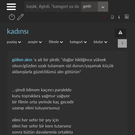
kadınsı
paylaş
araştır
filtrele
kategori
bkzlar
1
gülten akın
'a ait bir şiirdir, "dağlar bildiğince yüksek
olsun/gözden uzak tutamam sizi durun/yaşamak küçük
aldanışlarla güzel/ölümü alın götürün"
…şimdi bilmem kaçıncı paralelde
kuru topraklara yağmur yağıyor
bir filmin orta yerinde kaç gecedir
uzanıp elimi tutuyorsunuz
elimi her sefer bir şey için
elimi her sefer bir kere tutarsınız
sonra bütün davalarımla ortalıkta