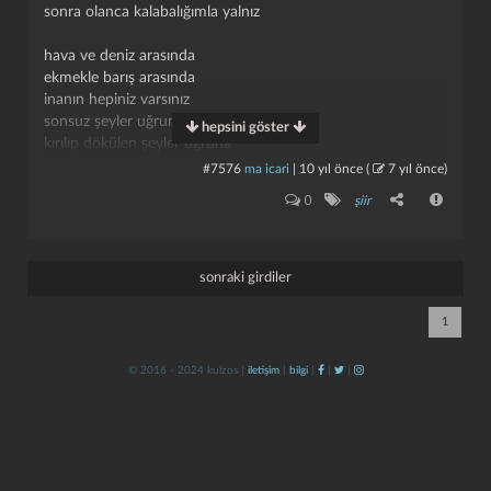
sonra olanca kalabalığımla yalnız
hava ve deniz arasında
ekmekle barış arasında
i̇nanın hepiniz varsınız
sonsuz şeyler uğruna mesela
hepsini göster
kırılıp dökülen şeyler uğruna
kendinizi ne çok aldattınız
#7576
ma icari
|
10 yıl önce
(
7 yıl önce
)
kapat
kaydet
0
şiir
dağlar bildiğince yüksek olsun
gözden uzak tutamam sizi durun
yaşamak küçük aldanışlarla güzel
ölümü alın götürün.
sonraki girdiler
1
© 2016 - 2024 kulzos |
iletişim
|
bilgi
|
|
|