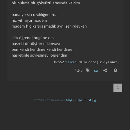
bir bulutla bir gökyüzü arasında kaldım
bana yetsin uzaklığın orda
hiç yitmiyor madem
madem hiç karşılaşmadık aynı şehirdeyken
kim öğrendi bugüne dek
hasreti dönüştüren kimyayı
ben kendi kendime kendi kendime
kapat
kaydet
hasretinle söyleşmeyi öğrendim
#7562
ma icari
|
10 yıl önce
(
7 yıl önce
)
0
şiir
1
© 2016 - 2024 kulzos |
iletişim
|
bilgi
|
|
|