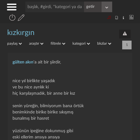
kızkırgın
paylaş
araştır
filtrele
kategori
bkzlar
1
gülten akın
'a ait bir şiirdir,
nice yıl birlikte yaşadık
ve bu nice ayrılık ki
hiç karşılaşmadık, bir anne bir kız
senin yüreğin, bilmiyorum bana örtük
benimkinde birike birike sıkışmış
bunalmış bir hasret
yüzünün ipeğine dokunmuş gibi
eski ellerim ansıya ansıya