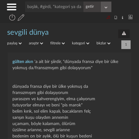
sevgili dünya
paylaş
araştır
filtrele
kategori
bkzlar
1
gülten akın
'a ait bir şiirdir, "dünyada fransa diye bir ülke
yokmuş da/fransızmışım gibi dolaşıyorum"
dünyada fransa diye bir ülke yokmuş da
fransızmışım gibi dolaşıyorum
parasızım ve kahverengiyim, elma çalıyorum
tutuyorlar elmayı ve beni "pis marok"
belim kırık, sol elim kapalı, bacaklarım felç
sarışın kuşu olaydım annemin
uçamam, böyle kalamam, ölürüm
üzülme arianne, sevgili arianne
bedenim on bir aylık, ölü bir kuşun bedeni