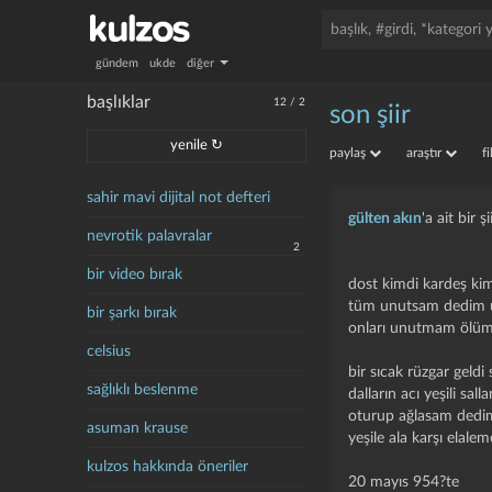
gündem
ukde
diğer
başlıklar
12
/
2
son şiir
yenile ↻
paylaş
araştır
f
sahir mavi dijital not defteri
gülten akın
'a ait bir
nevrotik palavralar
2
bir video bırak
dost kimdi kardeş kim
tüm unutsam dedim
bir şarkı bırak
onları unutmam öl
celsius
bir sıcak rüzgar geldi 
sağlıklı beslenme
dalların acı yeşili sall
oturup ağlasam dedi
asuman krause
yeşile ala karşı elalem
kulzos hakkında öneriler
20 mayıs 954?te