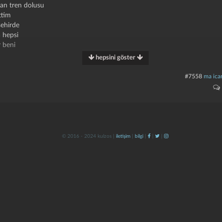
dan tren dolusu
ttim
ehirde
 hepsi
 beni
hepsini göster
beptir
#7558
ma icar
 affetmeyeceğim
ı uyuyor
i
 kaç defa
© 2016 - 2024 kulzos |
iletişim
|
bilgi
|
|
|
e
ptir
a
r