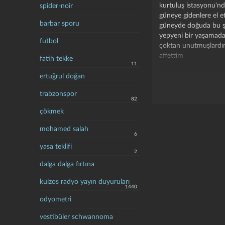
kurtuluş istasyonu'n
spider-noir
güneye gidenlere el e
barbar sporu
güneyde doğuda bu ş
yepyeni bir yaşamada
futbol
çoktan unutmuşlardır
affettim
fatih tekke
11
bu perişan halime se
ertuğrul doğan
senin unutmuşluğunu
trabzonspor
82
şimdi dünyanın yarıs
çökmek
ölüm bıçak gibi kıl gib
elleri insanların elleri
mohamed salah
6
ölüme değiyor
yasa teklifi
2
bu yaralı kırgın halim
dalga dalga fırtına
bu perişanlığıma sebe
bu sarı saçları alnınd
kulzos radyo yayın duyuruları
uyuyanlar için son şii
1440
odyometri
vestibüler schwannoma