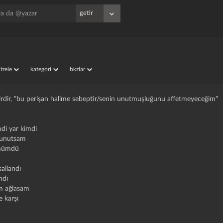
iltrele
kategori
bkzlar
 şiirdir, "bu perişan halime sebeptir/senin unutmuşluğunu affetmeyeceğim"
di yar kimdi
 unutsam
ümümdü
sallandı
andı
m ağlasam
e karşı